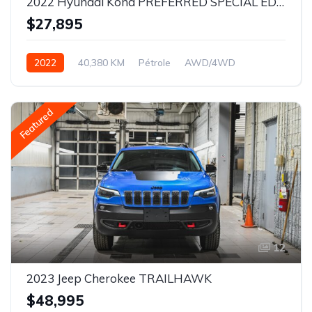
2022 Hyundai Kona PREFERRED SPECIAL EDITION
$27,895
2022
40,380 KM
Pétrole
AWD/4WD
Featured
12
2023 Jeep Cherokee TRAILHAWK
$48,995