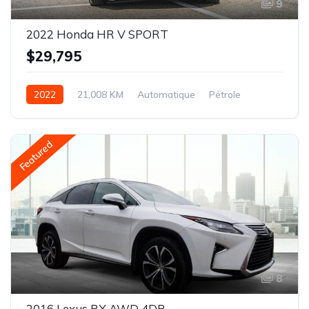
9
2022 Honda HR V SPORT
$29,795
2022
21,008 KM
Automatique
Pétrole
AWD/4WD
Featured
8
2016 Lexus RX AWD 4DR