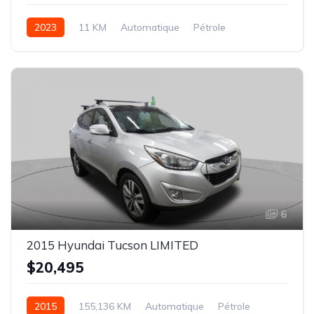
2023
11 KM
Automatique
Pétrole
AWD/4WD
6
2015 Hyundai Tucson LIMITED
$20,495
2015
155,136 KM
Automatique
Pétrole