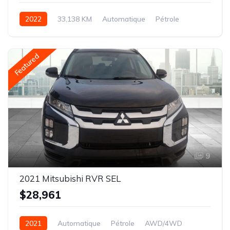
2022
33,138 KM
Automatique
Pétrole
AWD/4WD
Featured
9
2021 Mitsubishi RVR SEL
$28,961
2021
Automatique
Pétrole
AWD/4WD