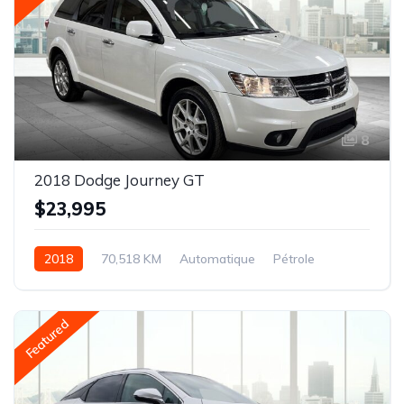
8
2018 Dodge Journey GT
$23,995
2018
70,518 KM
Automatique
Pétrole
AWD/4WD
Featured