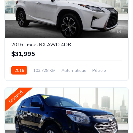
14
2016 Lexus RX AWD 4DR
$31,995
2016
103,728 KM
Automatique
Pétrole
AWD/4WD
Featured