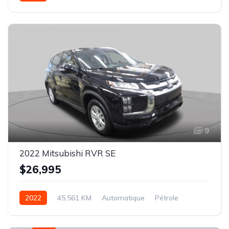
AWD/4WD
9
2022 Mitsubishi RVR SE
$26,995
2022
45,561 KM
Automatique
Pétrole
AWD/4WD