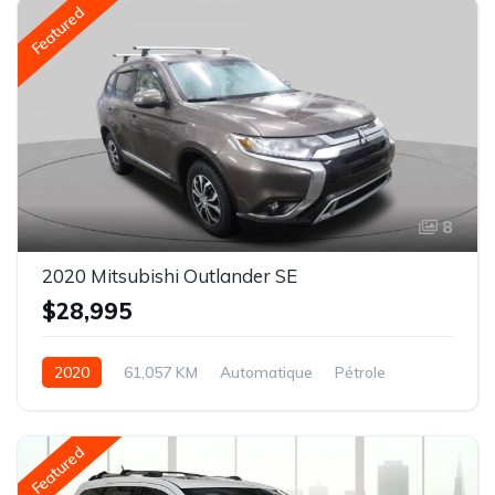
Featured
8
2020 Mitsubishi Outlander SE
$28,995
2020
61,057 KM
Automatique
Pétrole
AWD/4WD
Featured