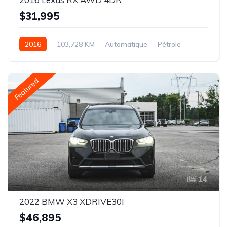
$31,995
2016
103,728 KM
Automatique
Pétrole
AWD/4WD
Featured
14
2022 BMW X3 XDRIVE30I
$46,895