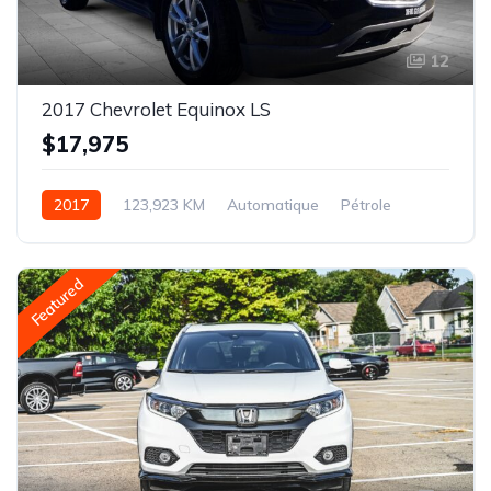
12
2017 Chevrolet Equinox LS
$17,975
2017
123,923 KM
Automatique
Pétrole
AWD/4WD
Featured