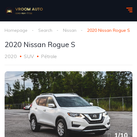
Homepage
Search
Nissan
2020 Nissan Rogue S
2020 Nissan Rogue S
2020
SUV
Pétrole
1
/
10